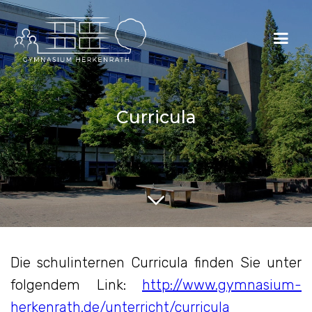
Curricula
Die schulinternen Curricula finden Sie unter
folgendem Link:
http://www.gymnasium-
herkenrath.de/unterricht/curricula