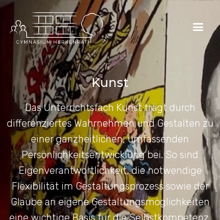
Kunst
Das Unterrichtsfach Kunst trägt durch
differenziertes Wahrnehmen und Gestalten zu
einer ganzheitlichen, umfassenden
Persönlichkeitsentwicklung bei. So sind
Eigenverantwortlichkeit, die notwendige
Flexibilität im Gestaltungsprozess sowie der
Glaube an eigene Gestaltungsmöglichkeiten
eine wichtige Basis für die Selbstkompetenz.