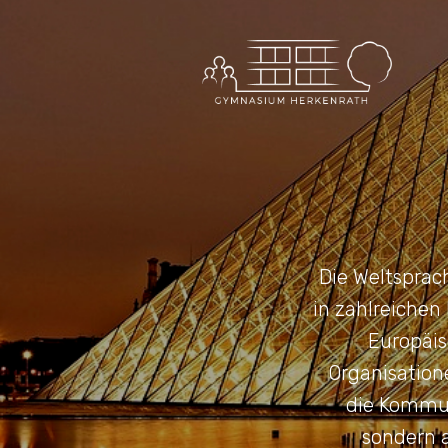
Die Weltsprac
in zahlreichen
Europäis
Organisation
die Kommun
sondern 