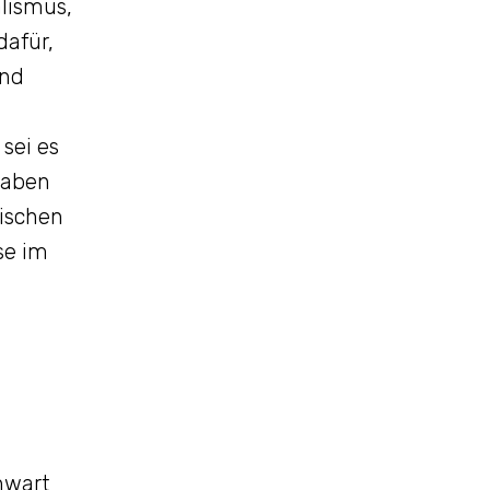
lismus,
dafür,
und
sei es
 haben
ischen
se im
nwart