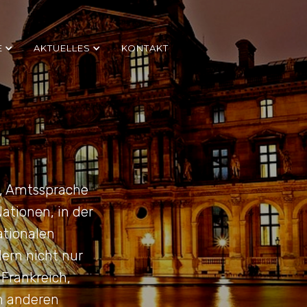
E
AKTUELLES
KONTAKT
n, Amtssprache
ationen, in der
ationalen
ern nicht nur
Frankreich,
n anderen