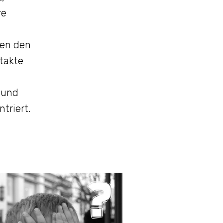
re
nen den
ntakte
 und
triert.