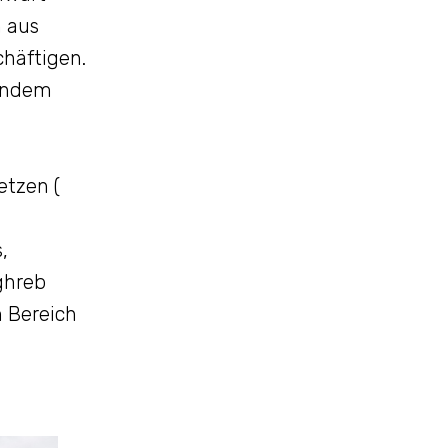
n aus
chäftigen.
 indem
etzen (
,
ghreb
 Bereich