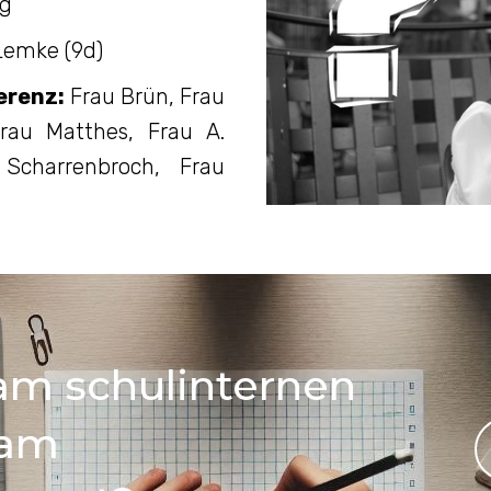
ug
Lemke (9d)
erenz:
Frau Brün, Frau
Frau Matthes, Frau A.
 Scharrenbroch, Frau
 am schulinternen
 am