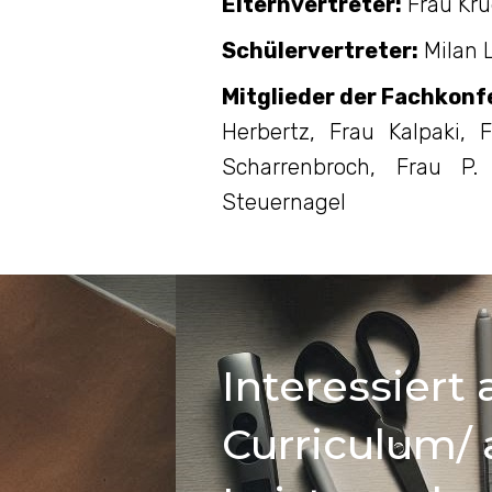
Elternvertreter:
Frau Kr
Schülervertreter:
Milan 
Mitglieder der Fachkonf
Herbertz, Frau Kalpaki, 
Scharrenbroch, Frau P.
Steuernagel
Interessiert
Curriculum/