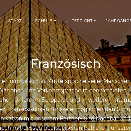
START
SCHULE
UNTERRICHT
JAHRGÄNG
Französisch
he Französisch ist Muttersprache vieler Mensche
 Nationen und Verkehrssprache in den Vereinten N
chen Union, im Europarat und in weiteren intern
en. Französischkenntnisse ermöglichen den Schül
ikation mit unserem Partner- und Nachbarland 
auch mit dessen überseeischen Gebieten, unsere